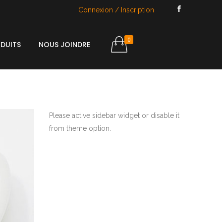
Connexion / Inscription
0
DUITS
NOUS JOINDRE
Please active sidebar widget or disable it
from theme option.