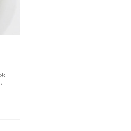
ple
s,